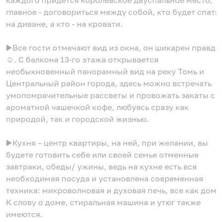
каждого придется королевское двуспальное место,
главное - договориться между собой, кто будет спать
на диване, а кто - на кровати.
▶️Все гости отмечают вид из окна, он шикарен правда
☺. С балкона 13-го этажа открывается
необыкновенный панорамный вид на реку Томь и
Центральный район города, здесь можно встречать
умопомрачительные рассветы и провожать закаты с
ароматной чашечкой кофе, любуясь сразу как
природой, так и городской жизнью.
▶️Кухня – центр квартиры, на ней, при желании, вы
будете готовить себе или своей семье отменные
завтраки, обеды/ ужины, ведь на кухне есть вся
необходимая посуда и установлена современная
техника: микроволновая и духовая печь, все как дома
К слову о доме, стиральная машина и утюг также
имеются.