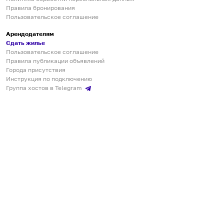
Правила бронирования
Пользовательское соглашение
Арендодателям
Сдать жилье
Пользовательское соглашение
Правила публикации объявлений
Города присутствия
Инструкция по подключению
Группа хостов в Telegram
Безопасные платежи
Мобильные приложения
Кукурента — платформа для самостоятельных путешествий
О сервисе
О команде
Партнёрам