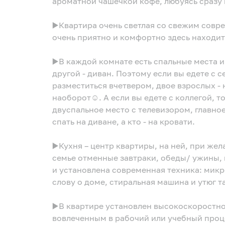
ароматной чашечкой кофе, любуясь сразу 
▶️Квартира очень светлая со свежим сов
очень приятно и комфортно здесь находит
▶️В каждой комнате есть спальные места и 
другой - диван. Поэтому если вы едете с 
разместиться вчетвером, двое взрослых - н
наоборот☺. А если вы едете с коллегой, т
двуспальное место с телевизором, главное
спать на диване, а кто - на кровати.
▶️Кухня – центр квартиры, на ней, при жел
семье отменные завтраки, обеды/ ужины, 
и установлена современная техника: микро
слову о доме, стиральная машина и утюг 
▶️В квартире установлен высокоскоростно
вовлеченным в рабочий или учебный проц