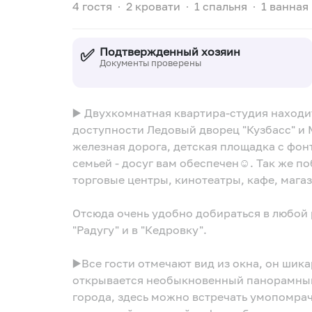
4 гостя
∙
2 кровати
∙
1 спальня
∙
1 ванная
✅
Подтвержденный хозяин
Документы проверены
▶️ Двухкомнатная квартира-студия находи
доступности Ледовый дворец "Кузбасс" и 
железная дорога, детская площадка с фон
семьей - досуг вам обеспечен☺. Так же п
торговые центры, кинотеатры, кафе, мага
Отсюда очень удобно добираться в любой р
"Радугу" и в "Кедровку".
▶️Все гости отмечают вид из окна, он шик
открывается необыкновенный панорамный
города, здесь можно встречать умопомрач