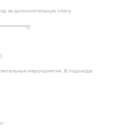
езд за дополнительную плату
════════ஜ
)
елительные мероприятия. В подъезде
ет