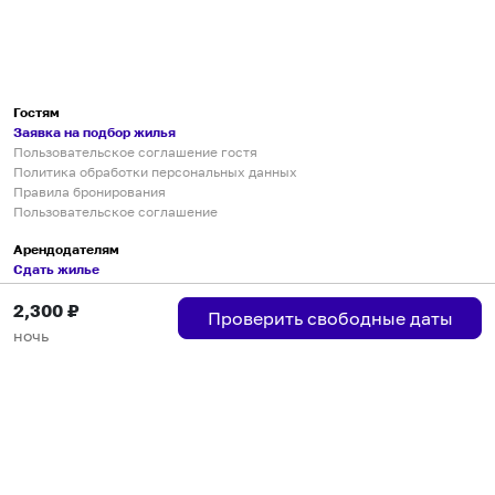
Гостям
Заявка на подбор жилья
Пользовательское соглашение гостя
Политика обработки персональных данных
Правила бронирования
Пользовательское соглашение
Арендодателям
Сдать жилье
Пользовательское соглашение
2,300
₽
Правила публикации объявлений
Проверить свободные даты
Города присутствия
ночь
Инструкция по подключению
Группа хостов в Telegram
Безопасные платежи
Мобильные приложения