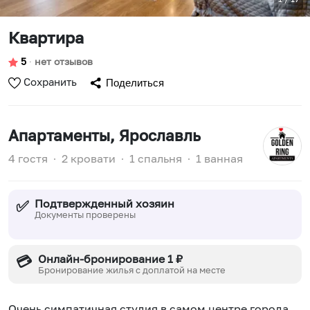
Квартира
5
∙
нет отзывов
Сохранить
Поделиться
Апартаменты
, Ярославль
4 гостя
∙
2 кровати
∙
1 спальня
∙
1 ванная
Подтвержденный хозяин
✅
Документы проверены
Онлайн-бронирование 1 ₽
💳
Бронирование жилья с доплатой на месте
Очень симпатичная студия в самом центре города.