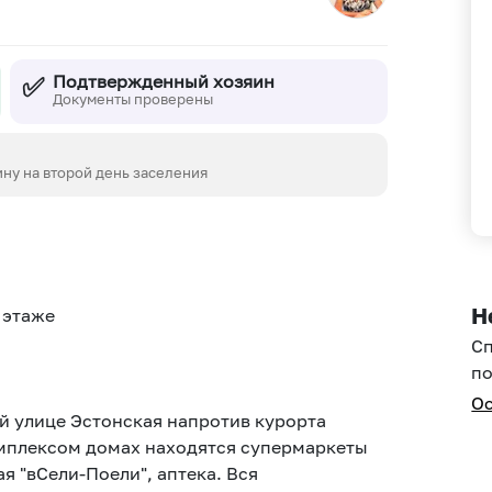
✅
Подтвержденный хозяин
Документы проверены
ину на второй день заселения
Н
 этаже
С
по
Ос
й улице Эстонская напротив курорта
омплексом домах находятся супермаркеты
ая "вСели-Поели", аптека. Вся