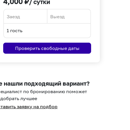
4,000
₽
/ сутки
Navigate
Navigate
forward
backward
to
to
interact
interact
Проверить свободные даты
with
with
the
the
calendar
calendar
and
and
select
select
е нашли подходящий вариант?
a
a
пециалист по бронированию поможет
date.
date.
добрать лучшее
Press
Press
тавить заявку на подбор
the
the
question
question
mark
mark