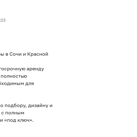
023
ы в Сочи и Красной
госрочную аренду
 полностью
бходимым для
о подбору, дизайну и
е с полным
и «под ключ».