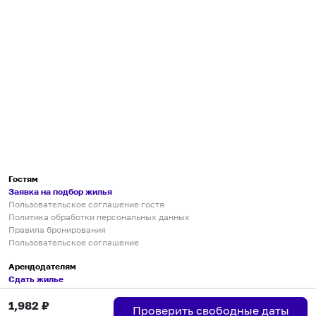
Гостям
Заявка на подбор жилья
Пользовательское соглашение гостя
Политика обработки персональных данных
Правила бронирования
Пользовательское соглашение
Арендодателям
Сдать жилье
Пользовательское соглашение
1,982
₽
Правила публикации объявлений
Проверить свободные даты