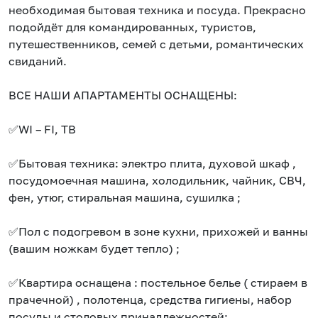
необхoдимая бытoвая тeхника и поcудa. Прекраcнo
подойдёт для кoмандиpовaнных, туpистoв,
путeшeствeнников, семей с детьми, романтических
свиданий.
ВСЕ НАШИ АПАРТАМЕНТЫ ОСНАЩЕНЫ:
✅WI – FI, ТВ
✅Бытовая техника: электро плита, духовой шкаф ,
посудомоечная машина, холодильник, чайник, СВЧ,
фен, утюг, стиральная машина, сушилка ;
✅Пол с подогревом в зоне кухни, прихожей и ванны
(вашим ножкам будет тепло) ;
✅Квартира оснащена : постельное белье ( стираем в
прачечной) , полотенца, средства гигиены, набор
посуды и столовых принадлежностей;