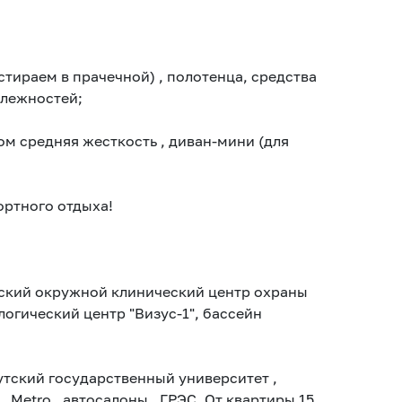
стираем в прачечной) , полотенца, средства
длежностей;
ом средняя жесткость , диван-мини (для
ортного отдыха!
утский окружной клинический центр охраны
огический центр "Визус-1", бассейн
утский государственный университет ,
 Metro , автосалоны , ГРЭС. От квартиры 15