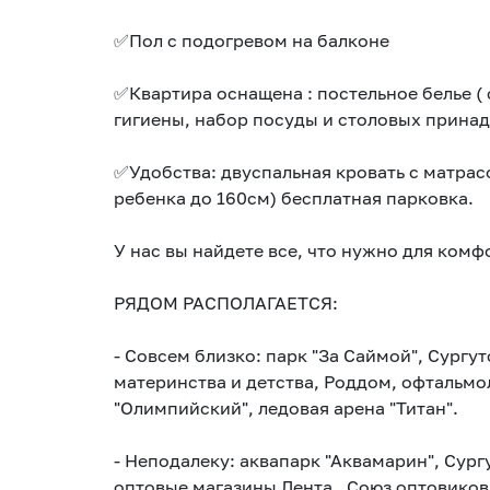
✅Пол с подогревом на балконе
✅Квартира оснащена : постельное белье ( 
гигиены, набор посуды и столовых прина
✅Удобства: двуспальная кровать с матрас
ребенка до 160см) бесплатная парковка.
У нас вы найдете все, что нужно для комф
РЯДОМ РАСПОЛАГАЕТСЯ:
- Совсем близко: парк "За Саймой", Сург
материнства и детства, Роддом, офтальмол
"Олимпийский", ледовая арена "Титан".
- Неподалеку: аквапарк "Аквамарин", Сург
оптовые магазины Лента , Союз оптовиков ,