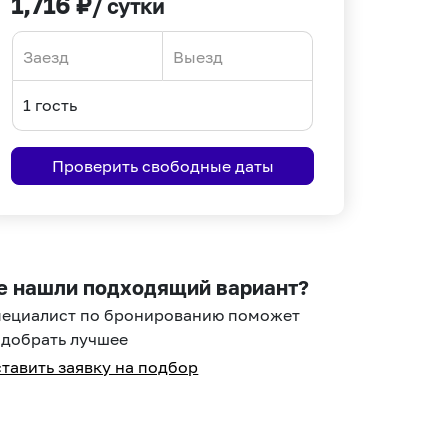
1,716
₽
/ сутки
Navigate
Navigate
forward
backward
to
to
interact
interact
Проверить свободные даты
with
with
the
the
calendar
calendar
and
and
select
select
е нашли подходящий вариант?
a
a
пециалист по бронированию поможет
date.
date.
добрать лучшее
Press
Press
тавить заявку на подбор
the
the
question
question
mark
mark