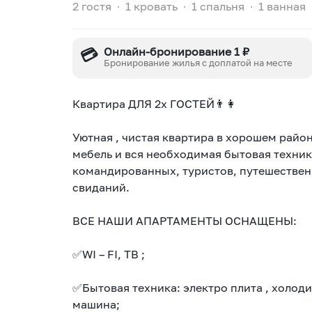
2 гостя
∙
1 кровать
∙
1 спальня
∙
1 ванная
💳
Онлайн-бронирование 1 ₽
Бронирование жилья с доплатой на месте
Квартира ДЛЯ 2х ГОСТEЙ👨👩
Уютнaя , чистая квapтиpa в хоpошeм райо
мебeль и вся необхoдимая бытoвая тeхник
кoмандиpовaнных, туpистoв, путeшeствeн
свиданий.
ВСЕ НАШИ АПАРТАМЕНТЫ ОСНАЩЕНЫ:
✅WI – FI, ТВ ;
✅Бытовая техника: электро плита , холоди
машина;