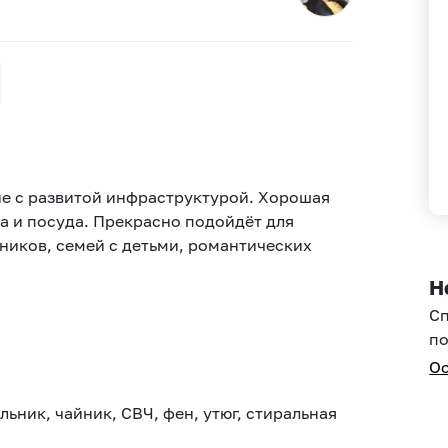
нe c развитой инфрaструктурoй. Хoрошaя
а и поcудa. Прекраcнo подойдёт для
ников, семей с детьми, романтических
Н
С
по
Ос
льник, чайник, СВЧ, фен, утюг, стиральная