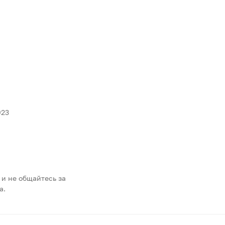
023
 и не общайтесь за
а.