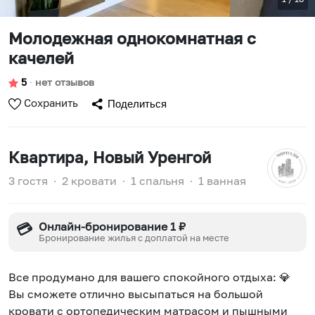
Молодежная однокомнатная с
качелей
5
∙
нет отзывов
Сохранить
Поделиться
Квартира
, Новый Уренгой
3 гостя
∙
2 кровати
∙
1 спальня
∙
1 ванная
Онлайн-бронирование 1 ₽
💳
Бронирование жилья с доплатой на месте
Все продумано для вашего спокойного отдыха: 💎
Вы сможете отлично высыпаться на большой
кровати с ортопедическим матрасом и пышными