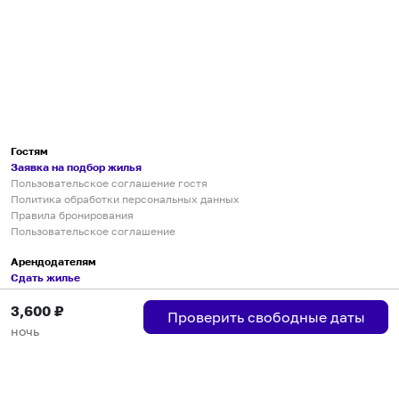
Гостям
Заявка на подбор жилья
Пользовательское соглашение гостя
Политика обработки персональных данных
Правила бронирования
Пользовательское соглашение
Арендодателям
Сдать жилье
Пользовательское соглашение
3,600
₽
Правила публикации объявлений
Проверить свободные даты
Города присутствия
ночь
Инструкция по подключению
Группа хостов в Telegram
Безопасные платежи