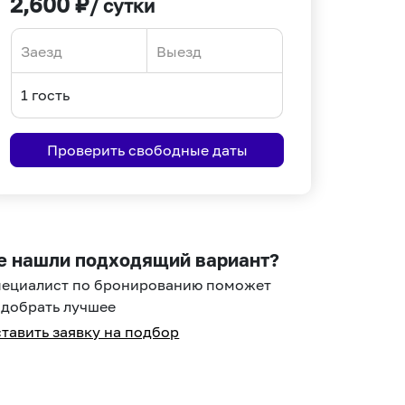
2,600
₽
/ сутки
Navigate
Navigate
forward
backward
to
to
interact
interact
Проверить свободные даты
with
with
the
the
calendar
calendar
and
and
select
select
е нашли подходящий вариант?
a
a
пециалист по бронированию поможет
date.
date.
добрать лучшее
Press
Press
тавить заявку на подбор
the
the
question
question
mark
mark