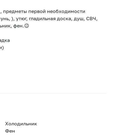
а, предметы первой необходимости
нь, ), утюг, гладильная доска, душ, СВЧ,
ьник, фен.😉
адка
м)
Холодильник
Фен