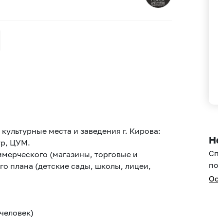
культурные места и заведения г. Кирова:
Н
тр, ЦУМ.
С
ммерческого (магазины, торговые и
по
го плана (детские сады, школы, лицеи,
Ос
 человек)