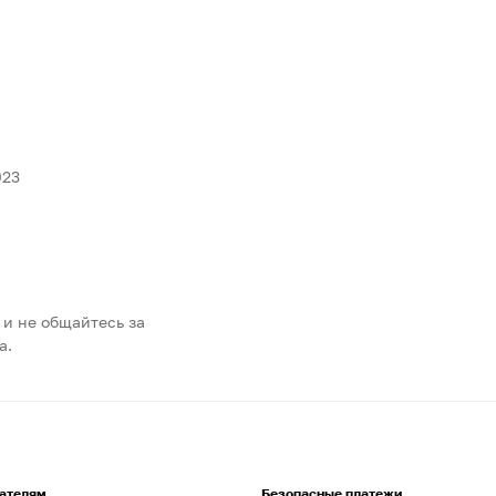
023
 и не общайтесь за
а.
ателям
Безопасные платежи