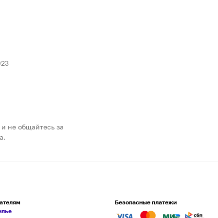
023
 и не общайтесь за
а.
ателям
Безопасные платежи
илье