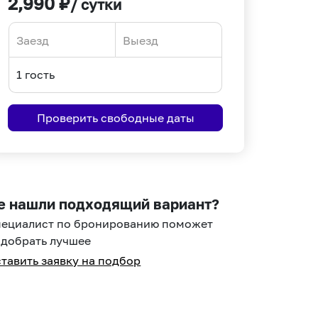
2,990
₽
/ сутки
Navigate
Navigate
forward
backward
to
to
interact
interact
Проверить свободные даты
with
with
the
the
calendar
calendar
and
and
select
select
е нашли подходящий вариант?
a
a
пециалист по бронированию поможет
date.
date.
добрать лучшее
Press
Press
тавить заявку на подбор
the
the
question
question
mark
mark