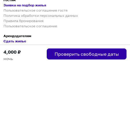
Заявка на подбор жилья
Пользовательское соглашение гостя
Политика обработки персональных данных
Правила бронирования
Пользовательское соглашение
Арендодателям
Сдать жилье
Пользовательское соглашение
4,000
₽
Правила публикации объявлений
Проверить свободные даты
Города присутствия
ночь
Инструкция по подключению
Группа хостов в Telegram
Безопасные платежи
Мобильные приложения
Кукурента — платформа для самостоятельных путешествий