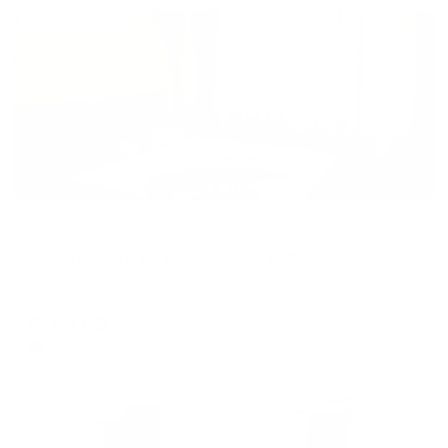
Жильё проверено
Апартаменты в разных районах города
Апартаменты на набережной Дубровинского 66
Орел, Дубровинского, 66
Мгновенное бронирование
6,631
₽
цена за
за сутки
1,658
₽ × 4 платежа
Жильё проверено