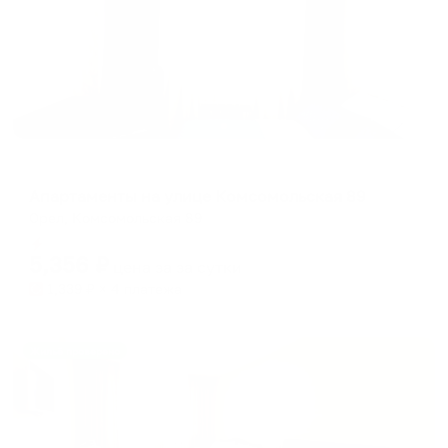
Апартаменты в разных районах города
Апартаменты на улице Комсомольская 89
Орел, Комсомольская 89
Мгновенное бронирование
5,356
₽
цена за
за сутки
1,339
₽ × 4 платежа
Жильё проверено