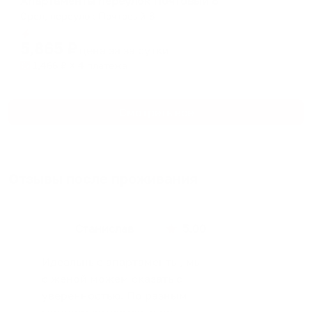
Апартаменты переулок Почтовый 8
Орел, переулок Почтовый 8
Мгновенное бронирование
5,865
₽
цена за
за сутки
1,466
₽ × 4 платежа
Смотреть все
Отзывы после проживания
Станислав
5.00
Идеальные апартаменты, мы
с женой можем сказать с
уверенностью. По разным
городам катаемся, и не