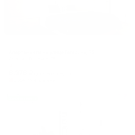
Апартаменты в разных районах города
Апартаменты на улице Гагарина, 75
Орел, ул. Гагарина, 75
Мгновенное бронирование
6,376
₽
цена за
за сутки
1,594
₽ × 4 платежа
Жильё проверено