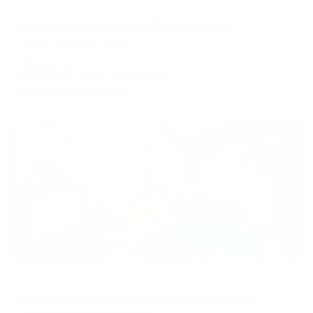
Апартаменты в разных районах города
Апартаменты на улице Плещеевская 8
Орел, Плещеевская 8
Мгновенное бронирование
5,101
₽
цена за
за сутки
1,275
₽ × 4 платежа
Жильё проверено
Апартаменты в разных районах города
Апартаменты на улице Нормандия-Неман 74
Орел, Нормандия-Неман 74