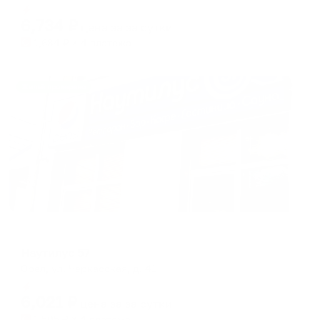
Мгновенное бронирование
changing
changing
6,734
₽
цена за
за сутки
dates.
dates.
1,684
₽ × 4 платежа
Жильё проверено
Мини-отель
Наутилус 57
Орел, ул. Черкасская, д. 41
Мгновенное бронирование
6,021
₽
цена за
за сутки
1,505
₽ × 4 платежа