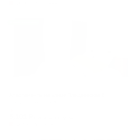
1,403
₽ × 4 платежа
Жильё проверено
Апартаменты в разных районах города
Апартаменты на улице Плещеевская 8
Орел, Плещеевская 8
Мгновенное бронирование
5,101
₽
цена за
за сутки
1,275
₽ × 4 платежа