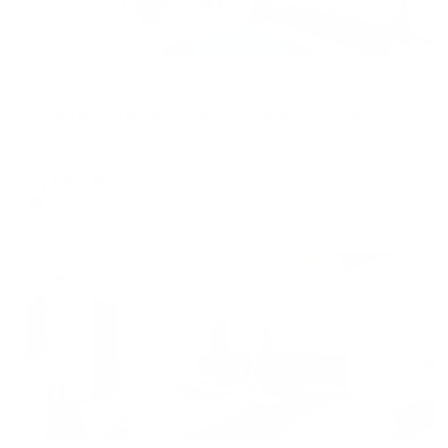
Апартаменты в разных районах города
Апартаменты на улице Нормандия-Неман 78
Орел, Нормандия-Неман 78
Мгновенное бронирование
7,141
₽
цена за
за сутки
1,785
₽ × 4 платежа
Жильё проверено