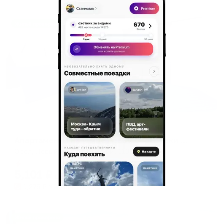
Жильё проверено
Апартаменты в разных районах города
Апартаменты на улице Левый берег реки Оки 113
Орел, Левый берег реки Оки, 113
Мгновенное бронирование
5,101
₽
цена за
за сутки
1,275
₽ × 4 платежа
Жильё проверено