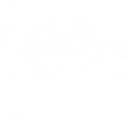
цена за
за сутки
1,275
₽ × 4 платежа
Жильё проверено
Апартаменты в разных районах города
Апартаменты на Комсомольской, 89
Орел, 89, Комсомольская улица, Заводской район, Орёл, Орловская область, Центральный федеральный округ, 302026, Россия
Мгновенное бронирование
7,651
₽
цена за
за сутки
1,913
₽ × 4 платежа