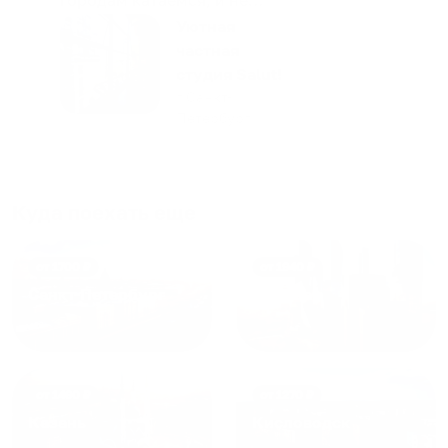
только в России. Сервис на
Уютная
отличном уровне. Хозяин
частная
апартаментов доброй души
студия Salut!
человек, всегда можно
г Санкт-
Петербург
договориться, подскажет
что как и почему.
Рекомендуем на 100% и вам,
и друзьям и сами будем
Куда поехать еще
приезжать еще...
от
1700
₽
от
1940
₽
Санкт-Петербург
Москва
от
1490
₽
от
1270
₽
Казань
Кисловодск