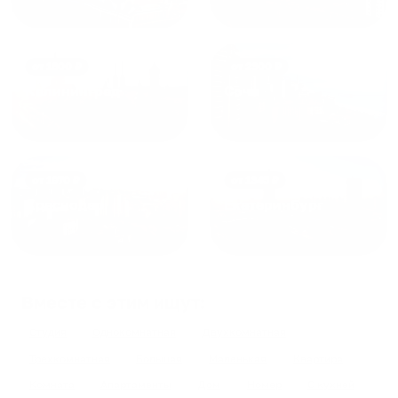
от
1800
₽
от
2300
₽
Калининград
Сочи
от
1970
₽
от
1345
₽
Краснодар
Екатеринбург
Вместе с этим ищут:
Студия
Однокомнатная
Двухкомнатная
Трехкомнатная
Большая
Маленькая
Квартира
Комната
Апартаменты
Дом
Номер
С кухней