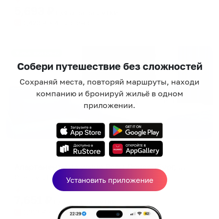
5,693
₽
цена за
за сутки
1,423
₽ × 4 платежа
Жильё проверено
Собери путешествие без сложностей
Сохраняй места, повторяй маршруты, находи
компанию и бронируй жильё в одном
приложении.
Апартаменты в разных районах города
Апартаменты на улице Розы Люксембург, 49
Орел, ул. Розы Люксембург, 49
Установить приложение
Мгновенное бронирование
7,651
₽
цена за
за сутки
1,913
₽ × 4 платежа