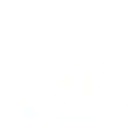
Хостел
Симбиот
Орел, ул. Карачевская, д. 70А к.2
Мгновенное бронирование
4,594
₽
цена за
за сутки
1,149
₽ × 4 платежа
Жильё проверено
Апартаменты в разных районах города