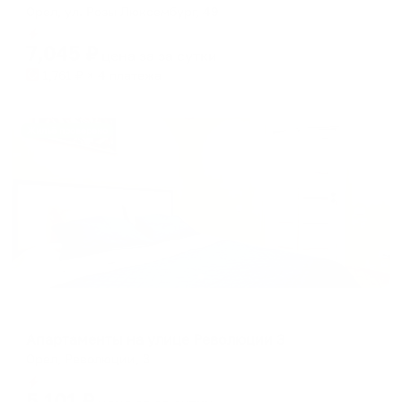
Орел, ул. Розы Люксембург, 49
Мгновенное бронирование
7,045
₽
цена за
за сутки
1,761
₽ × 4 платежа
Жильё проверено
Апартаменты в разных районах города
Апартаменты на улице Революции 3
Орел, Революции, 3
Мгновенное бронирование
5,101
₽