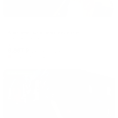
Апартаменты в разных районах города
Апартаменты на переулке Речной
Орел, пер. Речной, 6
Мгновенное бронирование
6,887
₽
цена за
за сутки
1,722
₽ × 4 платежа
Жильё проверено