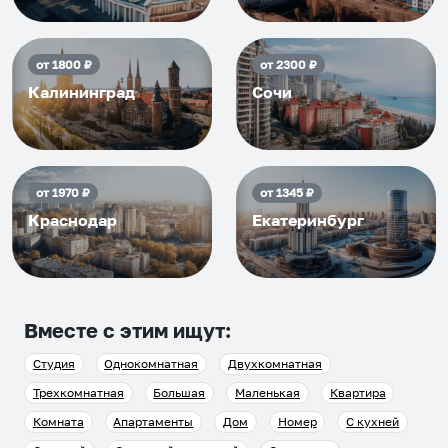
от
1800
₽
от
2300
₽
Калининград
Сочи
от
1970
₽
от
1345
₽
Краснодар
Екатеринбург
Вместе с этим ищут:
Студия
Однокомнатная
Двухкомнатная
Трехкомнатная
Большая
Маленькая
Квартира
Комната
Апартаменты
Дом
Номер
С кухней