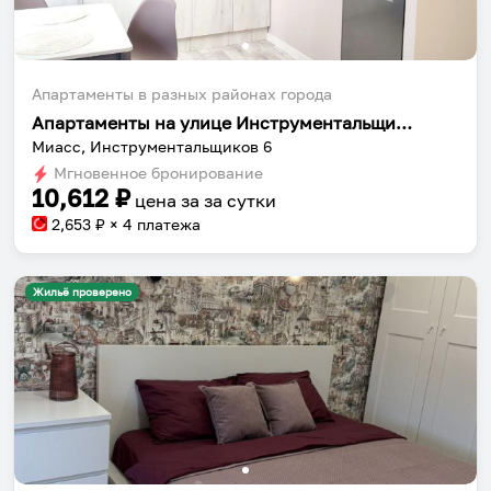
Сохраняй места, повторяй маршруты, находи
компанию и бронируй жильё в одном
приложении.
Апартаменты в разных районах города
Апартаменты на улице Инструментальщиков 6
Миасс, Инструментальщиков 6
Мгновенное бронирование
10,612
₽
цена за
за сутки
Установить приложение
2,653
₽ × 4 платежа
Жильё проверено