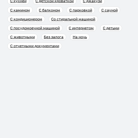
С кухней
С детской кроваткой
С джакузи
С камином
С балконом
С парковкой
С сауной
С кондиционером
Со стиральной машиной
С посудомоечной машиной
С интернетом
С детьми
С животными
Без залога
На ночь
С отчетными документами