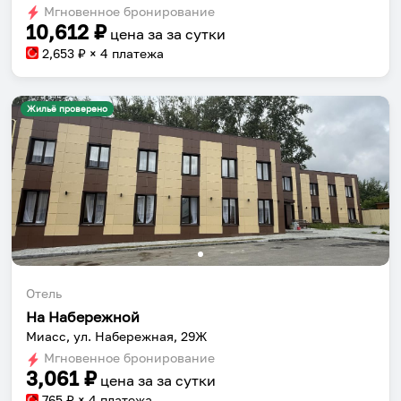
Мгновенное бронирование
changing
changing
10,612
₽
цена за
за сутки
dates.
dates.
2,653
₽ × 4 платежа
Жильё проверено
Отель
На Набережной
Миасс, ул. Набережная, 29Ж
Мгновенное бронирование
3,061
₽
цена за
за сутки
765
₽ × 4 платежа