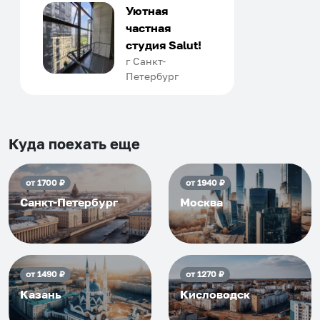
только в России. Сервис на
Уютная
отличном уровне. Хозяин
частная
апартаментов доброй души
студия Salut!
человек, всегда можно
г Санкт-
Петербург
договориться, подскажет
что как и почему.
Рекомендуем на 100% и вам,
и друзьям и сами будем
Куда поехать еще
приезжать еще...
от
1700
₽
от
1940
₽
Санкт-Петербург
Москва
от
1490
₽
от
1270
₽
Казань
Кисловодск