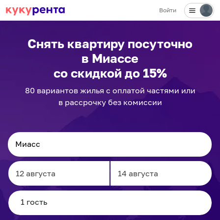
Войти
✕
Снять квартиру посуточно
в Миассе
со скидкой до 15%
80
вариантов
жилья с оплатой частями или
в рассрочку без комиссии
Navigate
Navigate
forward
backward
to
to