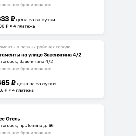
овенное бронирование
633
₽
цена за
за сутки
08
₽ × 4 платежа
аменты в разных районах города
таменты на улице Завенягина 4/2
тогорск, Завенягина 4/2
овенное бронирование
465
₽
цена за
за сутки
16
₽ × 4 платежа
ес Отель
тогорск, пр.Ленина д. 66
овенное бронирование