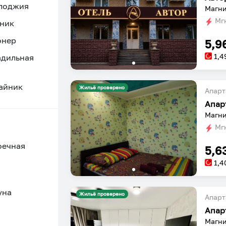
 лоджия
Магни
Мгн
ник
онер
5,9
1,4
адильная
айник
Жильё проверено
Апарт
Апар
Магни
Мгн
оечная
5,6
1,4
уна
Жильё проверено
Апарт
Апар
Магни