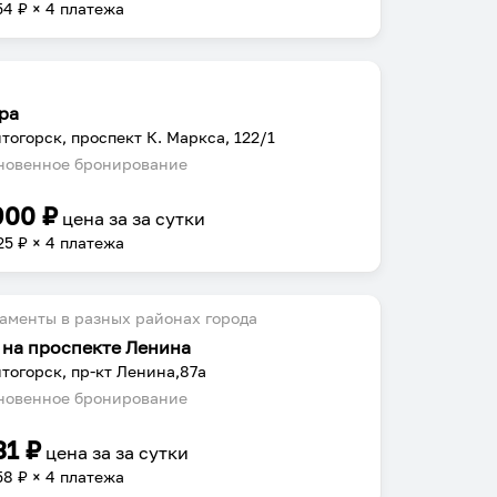
54
₽ × 4 платежа
ра
тогорск, проспект К. Маркса, 122/1
овенное бронирование
900
₽
цена за
за сутки
25
₽ × 4 платежа
аменты в разных районах города
 на проспекте Ленина
тогорск, пр-кт Ленина,87а
овенное бронирование
31
₽
цена за
за сутки
58
₽ × 4 платежа