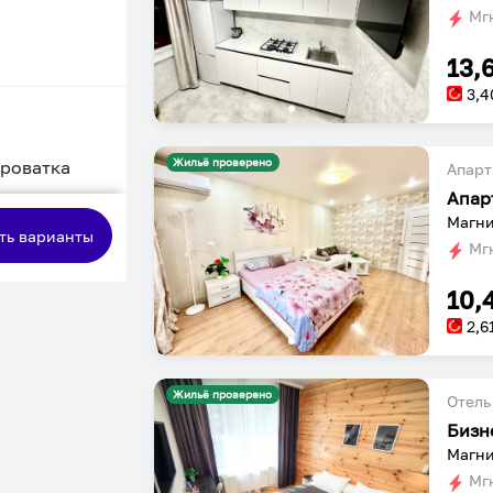
Мгн
13,
3,4
Жильё проверено
кроватка
Апарт
Апар
сная
Магни
ть варианты
Мгн
10,
2,6
Жильё проверено
Отель
Бизн
Магни
Мгн