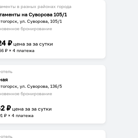
аменты в разных районах города
таменты на Суворова 105/1
тогорск, ул. Суворова, 105/1
овенное бронирование
24
₽
цена за
за сутки
56
₽ × 4 платежа
отель
ная
тогорск, ул. Суворова, 136/5
овенное бронирование
62
₽
цена за
за сутки
91
₽ × 4 платежа
отель