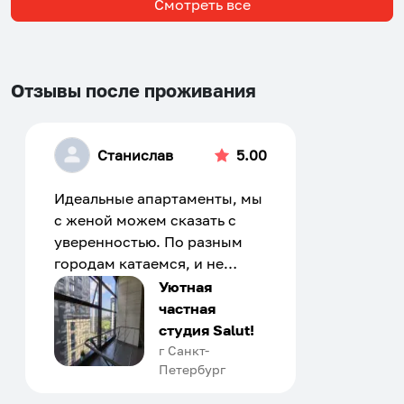
Смотреть все
Отзывы после проживания
Станислав
5.00
Идеальные апартаменты, мы
с женой можем сказать с
уверенностью. По разным
городам катаемся, и не
только в России. Сервис на
Уютная
отличном уровне. Хозяин
частная
апартаментов доброй души
студия Salut!
человек, всегда можно
г Санкт-
Петербург
договориться, подскажет
что как и почему.