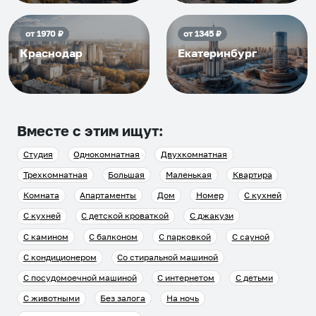
от
1970
₽
от
1345
₽
Краснодар
Екатеринбург
Вместе с этим ищут:
Студия
Однокомнатная
Двухкомнатная
Трехкомнатная
Большая
Маленькая
Квартира
Комната
Апартаменты
Дом
Номер
С кухней
С кухней
С детской кроваткой
С джакузи
С камином
С балконом
С парковкой
С сауной
С кондиционером
Со стиральной машиной
С посудомоечной машиной
С интернетом
С детьми
С животными
Без залога
На ночь