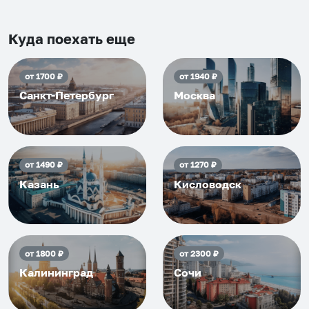
Рекомендуем на 100% и вам,
и друзьям и сами будем
Куда поехать еще
приезжать еще...
от
1700
₽
от
1940
₽
Санкт-Петербург
Москва
от
1490
₽
от
1270
₽
Казань
Кисловодск
от
1800
₽
от
2300
₽
Калининград
Сочи