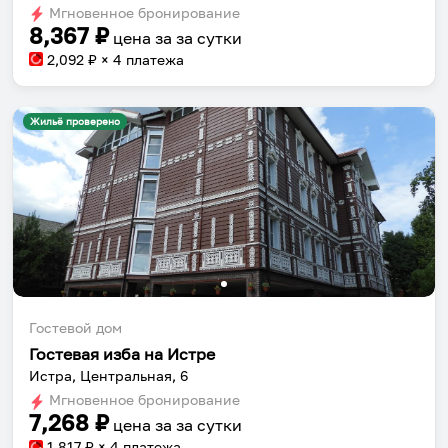
Мгновенное бронирование
changing
changing
8,367
₽
цена за
за сутки
dates.
dates.
2,092
₽ × 4 платежа
Жильё проверено
Гостевой дом
Гостевая изба на Истре
Истра, Центральная, 6
Мгновенное бронирование
7,268
₽
цена за
за сутки
1,817
₽ × 4 платежа