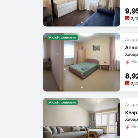
9,9
2,4
Жильё проверено
Апарт
Хабар
Мгн
8,9
2,2
Жильё проверено
Апарт
Мгн