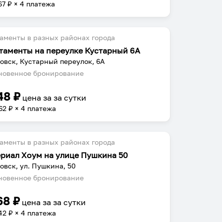
67
₽ × 4 платежа
аменты в разных районах города
таменты на переулке Кустарный 6А
овск, Кустарный переулок, 6А
овенное бронирование
48
₽
цена за
за сутки
62
₽ × 4 платежа
аменты в разных районах города
риал Хоум на улице Пушкина 50
овск, ул. Пушкина, 50
овенное бронирование
68
₽
цена за
за сутки
42
₽ × 4 платежа