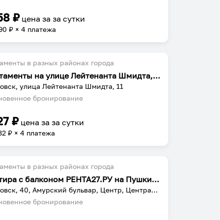
58
₽
цена за
за сутки
90
₽ × 4 платежа
аменты в разных районах города
Апартаменты на улице Лейтенанта Шмидта, 11
овск, улица Лейтенанта Шмидта, 11
овенное бронирование
27
₽
цена за
за сутки
32
₽ × 4 платежа
аменты в разных районах города
Квартира с балконом РЕНТА27.РУ на Пушкина 51
Хабаровск, 40, Амурский бульвар, Центр, Центральный район, Хабаровск, городской округ Хабаровск, Хабаровский край, Дальневосточный федеральный округ, 680028, Россия
овенное бронирование