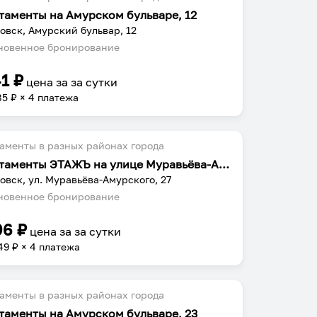
таменты на Амурском бульваре, 12
овск, Амурский бульвар, 12
овенное бронирование
41
₽
цена за
за сутки
85
₽ × 4 платежа
аменты в разных районах города
Апартаменты ЭТАЖЪ на улице Муравьёва-Амурского 27
овск, ул. Муравьёва-Амурского, 27
овенное бронирование
96
₽
цена за
за сутки
49
₽ × 4 платежа
аменты в разных районах города
таменты на Амурском бульваре, 23