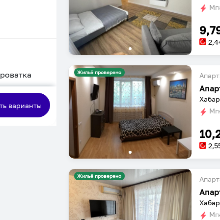
Мгн
9,7
2,4
Жильё проверено
кроватка
Апарт
Апар
сная
Хабар
ть варианты
Мгн
10,
2,5
Жильё проверено
Апарт
Апар
Хабар
Мгн