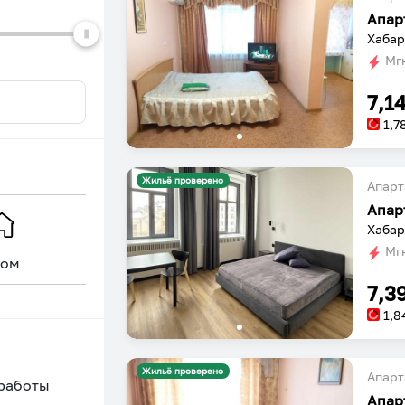
dates.
dates.
Апар
Хабар
Мгн
7,1
1,7
Жильё проверено
Апарт
Хабар
Мгн
ом
Уникальное
7,3
1,8
Жильё проверено
Апарт
 работы
Апар