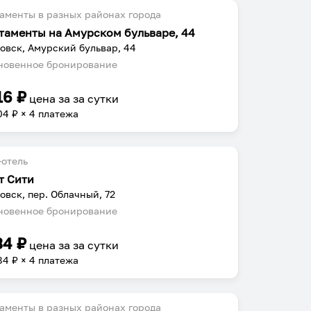
аменты в разных районах города
таменты на Амурском бульваре, 44
овск, Амурский бульвар, 44
овенное бронирование
16
₽
цена за
за сутки
04
₽ × 4 платежа
отель
т Сити
овск, пер. Облачный, 72
овенное бронирование
34
₽
цена за
за сутки
84
₽ × 4 платежа
аменты в разных районах города