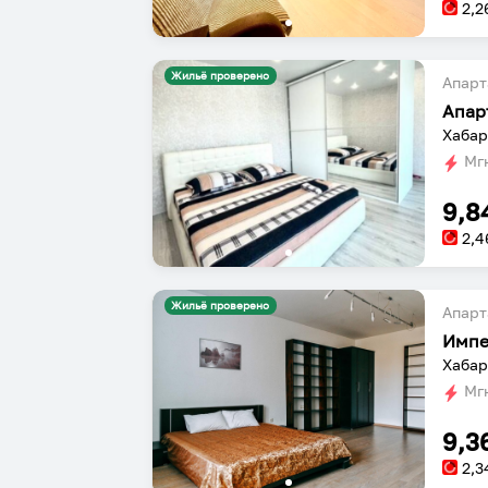
2,2
Жильё проверено
Апарт
Апар
Хабар
Мгн
9,8
2,4
Жильё проверено
Апарт
Импе
Хабар
Мгн
9,3
2,3