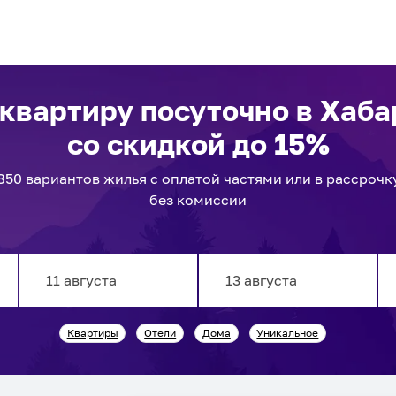
 квартиру посуточно
в Хаба
со скидкой до 15%
850
вариантов
жилья с оплатой частями или в рассрочк
без комиссии
Navigate
Navigate
Квартиры
Отели
Дома
Уникальное
forward
backward
to
to
interact
interact