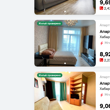
9,6
2,4
Жильё проверено
Апарт
Апар
Хабар
Мгн
8,9
2,2
Жильё проверено
Апарт
Апар
Хабар
Мгн
9,0