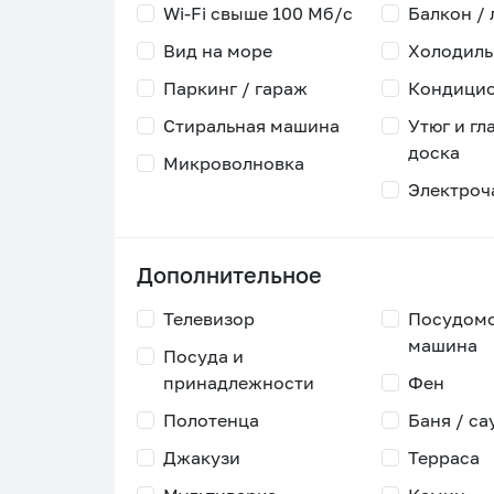
Wi-Fi свыше 100 Мб/с
Балкон /
Вид на море
Холодиль
Паркинг / гараж
Кондици
Стиральная машина
Утюг и гл
доска
Микроволновка
Электроч
Дополнительное
Телевизор
Посудом
машина
Посуда и
принадлежности
Фен
Полотенца
Баня / са
Джакузи
Терраса