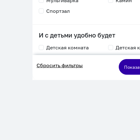
Мультиварка
Камин
Спортзал
И с детьми удобно будет
Детская комната
Детская 
Столик для
Двухъяру
Сбросить фильтры
кормления
кровать
Показа
Пеленальный стол
Игровая приставка