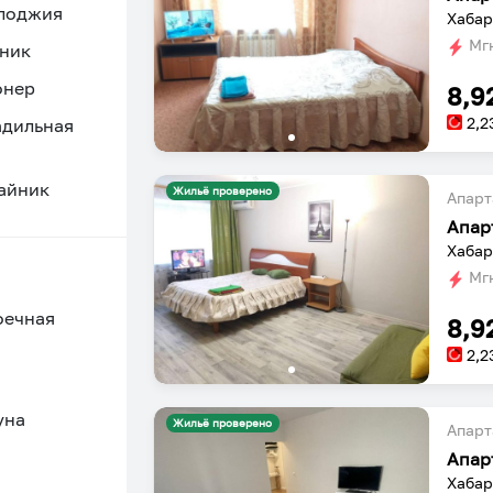
 лоджия
Хабар
Мгн
ник
онер
8,9
2,2
адильная
айник
Жильё проверено
Апарт
Апар
Хабар
Мгн
оечная
8,9
2,2
уна
Жильё проверено
Апарт
Апар
Хабар