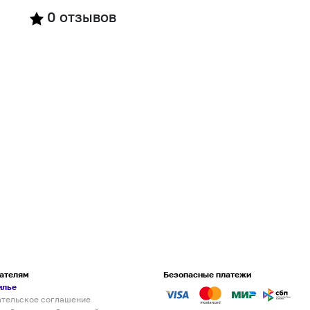
0
отзывов
ателям
Безопасные платежи
илье
ательское соглашение