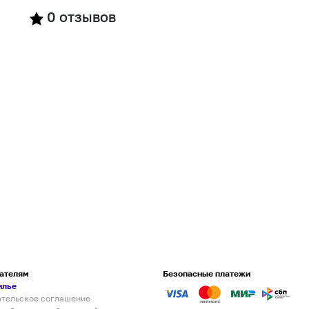
0
отзывов
ателям
Безопасные платежи
илье
ательское соглашение