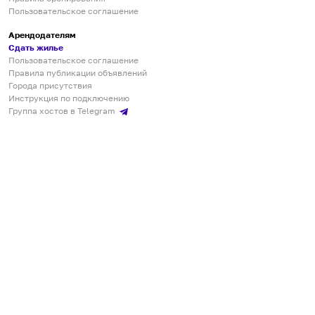
Пользовательское соглашение
Арендодателям
Сдать жилье
Пользовательское соглашение
Правила публикации объявлений
Города присутствия
Инструкция по подключению
Группа хостов в Telegram
Безопасные платежи
Мобильные приложения
Кукурента — платформа для самостоятельных путешествий
О сервисе
О команде
Партнёрам
Инвесторам