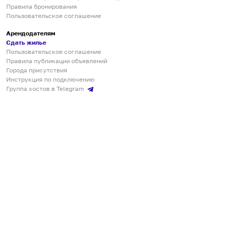
Правила бронирования
Пользовательское соглашение
Арендодателям
Сдать жилье
Пользовательское соглашение
Правила публикации объявлений
Города присутствия
Инструкция по подключению
Группа хостов в Telegram
Безопасные платежи
Мобильные приложения
Кукурента — платформа для самостоятельных путешествий
О сервисе
О команде
Партнёрам