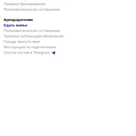
Правила бронирования
Пользовательское соглашение
Арендодателям
Сдать жилье
Пользовательское соглашение
Правила публикации объявлений
Города присутствия
Инструкция по подключению
Группа хостов в Telegram
Безопасные платежи
Мобильные приложения
Кукурента — платформа для самостоятельных путешествий
О сервисе
О команде
Партнёрам