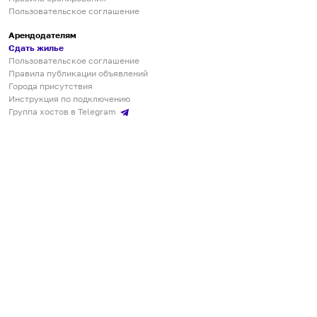
Пользовательское соглашение
Арендодателям
Сдать жилье
Пользовательское соглашение
Правила публикации объявлений
Города присутствия
Инструкция по подключению
Группа хостов в Telegram
Безопасные платежи
Мобильные приложения
Кукурента — платформа для самостоятельных путешествий
О сервисе
О команде
Партнёрам
Инвесторам