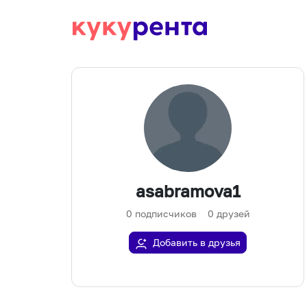
asabramova1
0
подписчиков
0
друзей
Добавить в друзья