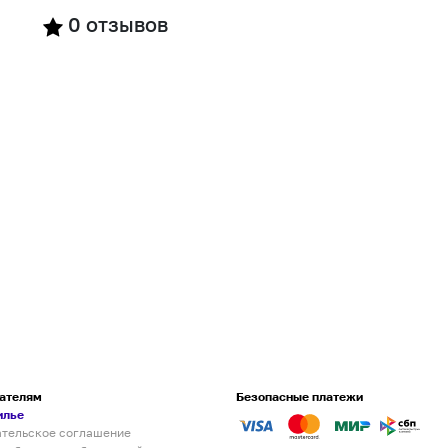
0
отзывов
ателям
Безопасные платежи
илье
ательское соглашение