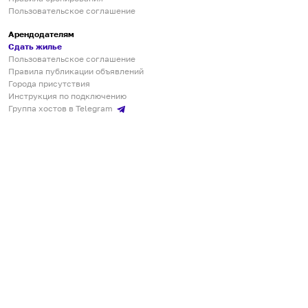
Пользовательское соглашение
Арендодателям
Сдать жилье
Пользовательское соглашение
Правила публикации объявлений
Города присутствия
Инструкция по подключению
Группа хостов в Telegram
Безопасные платежи
Мобильные приложения
Кукурента — платформа для самостоятельных путешествий
О сервисе
О команде
Партнёрам
Инвесторам