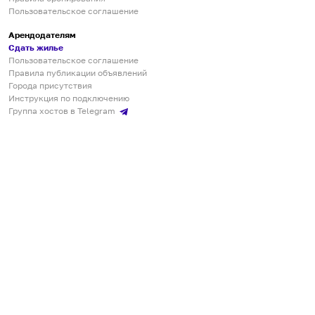
Пользовательское соглашение
Арендодателям
Сдать жилье
Пользовательское соглашение
Правила публикации объявлений
Города присутствия
Инструкция по подключению
Группа хостов в Telegram
Безопасные платежи
Мобильные приложения
Кукурента — платформа для самостоятельных путешествий
О сервисе
О команде
Партнёрам
Инвесторам