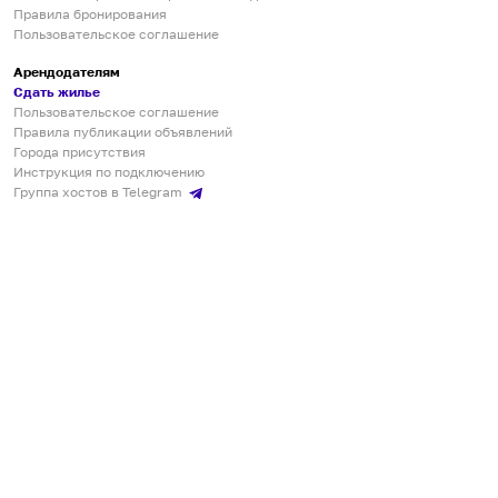
Правила бронирования
Пользовательское соглашение
Арендодателям
Сдать жилье
Пользовательское соглашение
Правила публикации объявлений
Города присутствия
Инструкция по подключению
Группа хостов в Telegram
Безопасные платежи
Мобильные приложения
Кукурента — платформа для самостоятельных путешествий
О сервисе
О команде
Партнёрам