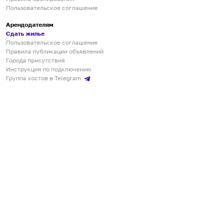
Пользовательское соглашение
Арендодателям
Сдать жилье
Пользовательское соглашение
Правила публикации объявлений
Города присутствия
Инструкция по подключению
Группа хостов в Telegram
Безопасные платежи
Мобильные приложения
Кукурента — платформа для самостоятельных путешествий
О сервисе
О команде
Партнёрам
Инвесторам