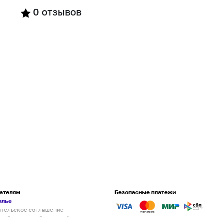
0
отзывов
ателям
Безопасные платежи
илье
ательское соглашение