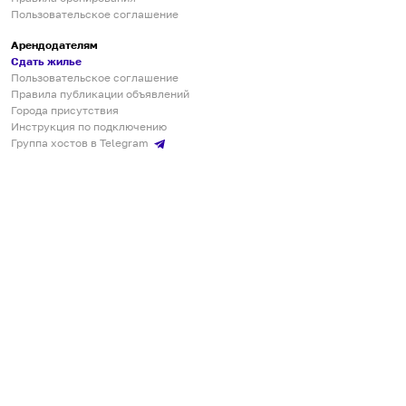
Пользовательское соглашение
Арендодателям
Сдать жилье
Пользовательское соглашение
Правила публикации объявлений
Города присутствия
Инструкция по подключению
Группа хостов в Telegram
Безопасные платежи
Мобильные приложения
Кукурента — платформа для самостоятельных путешествий
О сервисе
О команде
Партнёрам
Инвесторам