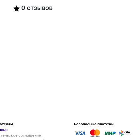
0
отзывов
ателям
Безопасные платежи
илье
ательское соглашение