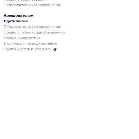
Пользовательское соглашение
Арендодателям
Сдать жилье
Пользовательское соглашение
Правила публикации объявлений
Города присутствия
Инструкция по подключению
Группа хостов в Telegram
Безопасные платежи
Мобильные приложения
Кукурента — платформа для самостоятельных путешествий
О сервисе
О команде
Партнёрам
Инвесторам