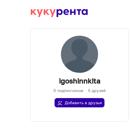
igoshinnkita
0
подписчиков
0
друзей
Добавить в друзья