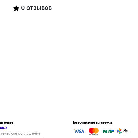
0
отзывов
ателям
Безопасные платежи
илье
ательское соглашение