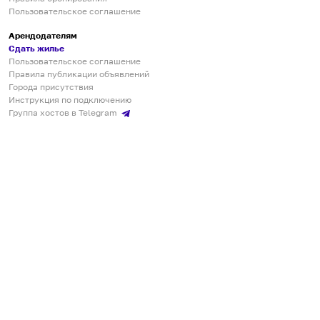
Пользовательское соглашение
Арендодателям
Сдать жилье
Пользовательское соглашение
Правила публикации объявлений
Города присутствия
Инструкция по подключению
Группа хостов в Telegram
Безопасные платежи
Мобильные приложения
Кукурента — платформа для самостоятельных путешествий
О сервисе
О команде
Партнёрам
Инвесторам