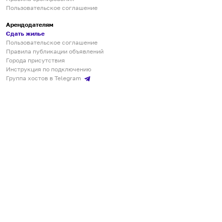
Пользовательское соглашение
Арендодателям
Сдать жилье
Пользовательское соглашение
Правила публикации объявлений
Города присутствия
Инструкция по подключению
Группа хостов в Telegram
Безопасные платежи
Мобильные приложения
Кукурента — платформа для самостоятельных путешествий
О сервисе
О команде
Партнёрам
Инвесторам