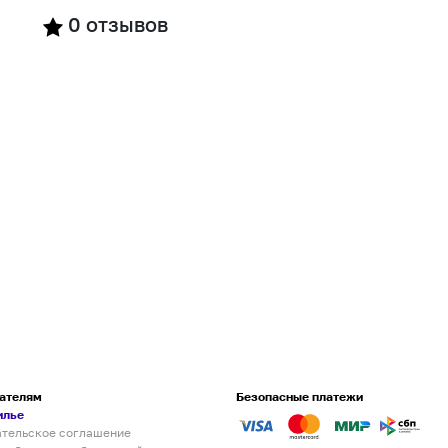
0
отзывов
ателям
Безопасные платежи
илье
ательское соглашение