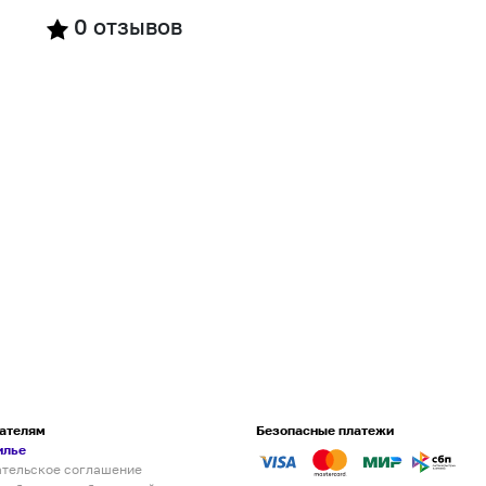
0
отзывов
ателям
Безопасные платежи
илье
ательское соглашение