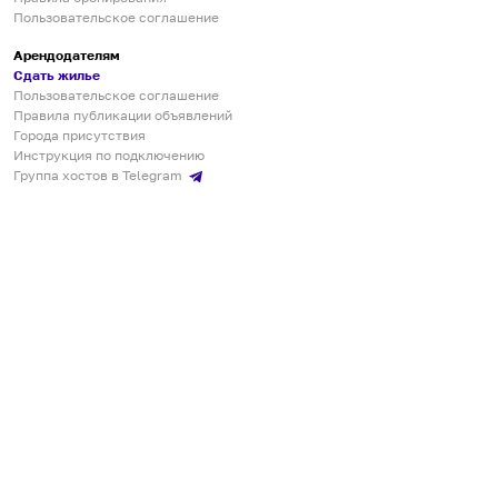
Пользовательское соглашение
Арендодателям
Сдать жилье
Пользовательское соглашение
Правила публикации объявлений
Города присутствия
Инструкция по подключению
Группа хостов в Telegram
Безопасные платежи
Мобильные приложения
Кукурента — платформа для самостоятельных путешествий
О сервисе
О команде
Партнёрам
Инвесторам