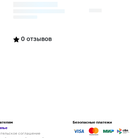
0
отзывов
ателям
Безопасные платежи
илье
ательское соглашение