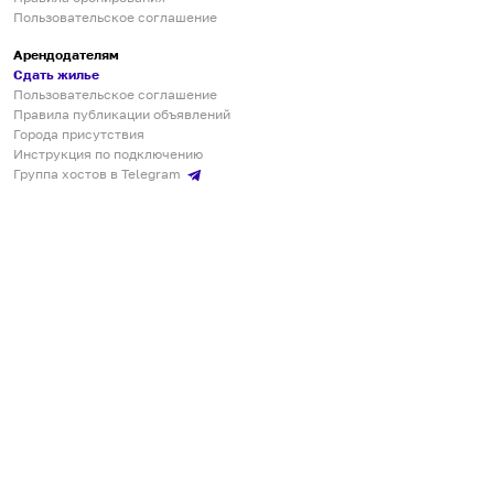
Пользовательское соглашение
Арендодателям
Сдать жилье
Пользовательское соглашение
Правила публикации объявлений
Города присутствия
Инструкция по подключению
Группа хостов в Telegram
Безопасные платежи
Мобильные приложения
Кукурента — платформа для самостоятельных путешествий
О сервисе
О команде
Партнёрам
Инвесторам