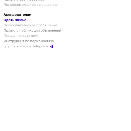
Пользовательское соглашение
Арендодателям
Сдать жилье
Пользовательское соглашение
Правила публикации объявлений
Города присутствия
Инструкция по подключению
Группа хостов в Telegram
Безопасные платежи
Мобильные приложения
Кукурента — платформа для самостоятельных путешествий
О сервисе
О команде
Партнёрам
Инвесторам