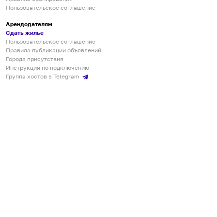
Пользовательское соглашение
Арендодателям
Сдать жилье
Пользовательское соглашение
Правила публикации объявлений
Города присутствия
Инструкция по подключению
Группа хостов в Telegram
Безопасные платежи
Мобильные приложения
Кукурента — платформа для самостоятельных путешествий
О сервисе
О команде
Партнёрам
Инвесторам