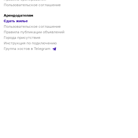
Пользовательское соглашение
Арендодателям
Сдать жилье
Пользовательское соглашение
Правила публикации объявлений
Города присутствия
Инструкция по подключению
Группа хостов в Telegram
Безопасные платежи
Мобильные приложения
Кукурента — платформа для самостоятельных путешествий
О сервисе
О команде
Партнёрам
Инвесторам