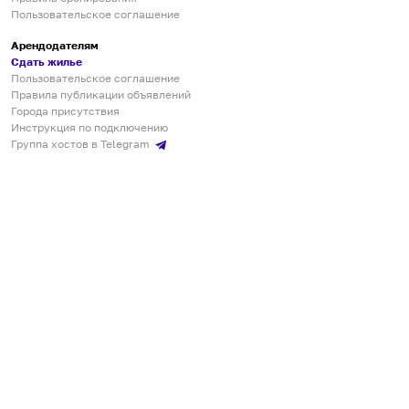
Пользовательское соглашение
Арендодателям
Сдать жилье
Пользовательское соглашение
Правила публикации объявлений
Города присутствия
Инструкция по подключению
Группа хостов в Telegram
Безопасные платежи
Мобильные приложения
Кукурента — платформа для самостоятельных путешествий
О сервисе
О команде
Партнёрам
Инвесторам