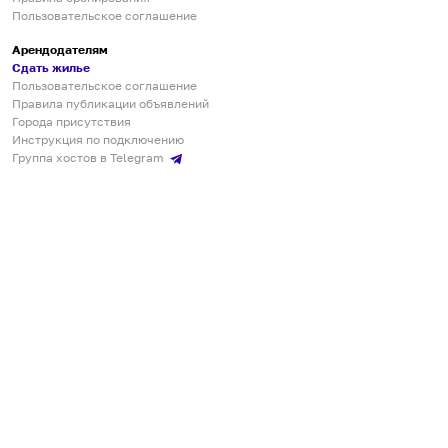
Пользовательское соглашение
Арендодателям
Сдать жилье
Пользовательское соглашение
Правила публикации объявлений
Города присутствия
Инструкция по подключению
Группа хостов в Telegram
Безопасные платежи
Мобильные приложения
Кукурента — платформа для самостоятельных путешествий
О сервисе
О команде
Партнёрам
Инвесторам