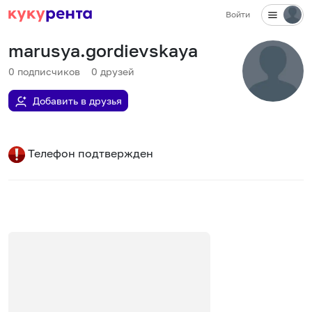
Войти
marusya.gordievskaya
0
подписчиков
0
друзей
Добавить в друзья
Телефон подтвержден