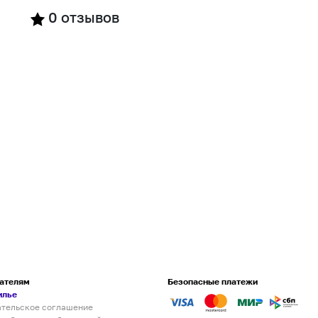
0
отзывов
ателям
Безопасные платежи
илье
ательское соглашение