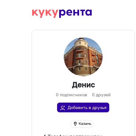
Денис
0
подписчиков
0
друзей
Добавить в друзья
Казань