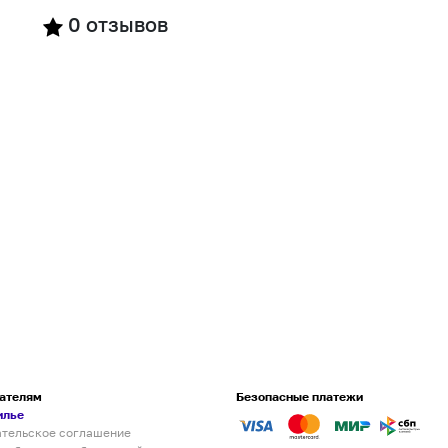
0
отзывов
ателям
Безопасные платежи
илье
ательское соглашение