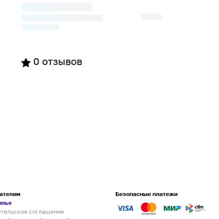
0
отзывов
ателям
Безопасные платежи
илье
ательское соглашение