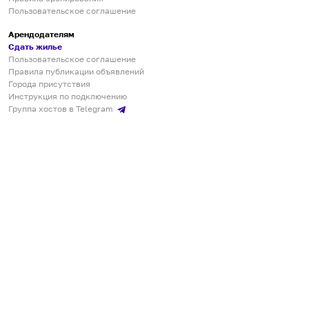
Пользовательское соглашение
Арендодателям
Сдать жилье
Пользовательское соглашение
Правила публикации объявлений
Города присутствия
Инструкция по подключению
Группа хостов в Telegram
Безопасные платежи
Мобильные приложения
Кукурента — платформа для самостоятельных путешествий
О сервисе
О команде
Партнёрам
Инвесторам