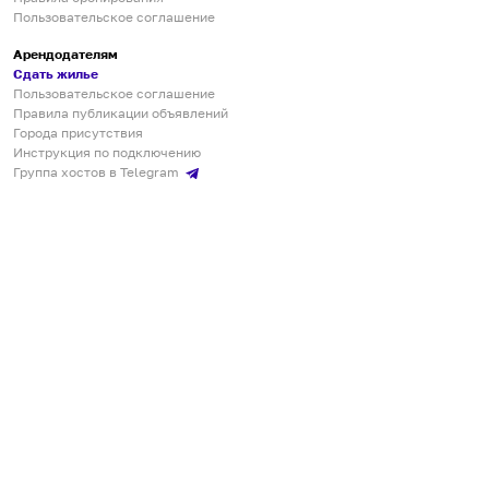
Пользовательское соглашение
Арендодателям
Сдать жилье
Пользовательское соглашение
Правила публикации объявлений
Города присутствия
Инструкция по подключению
Группа хостов в Telegram
Безопасные платежи
Мобильные приложения
Кукурента — платформа для самостоятельных путешествий
О сервисе
О команде
Партнёрам
Инвесторам