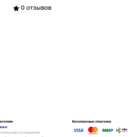
0
отзывов
ателям
Безопасные платежи
илье
ательское соглашение