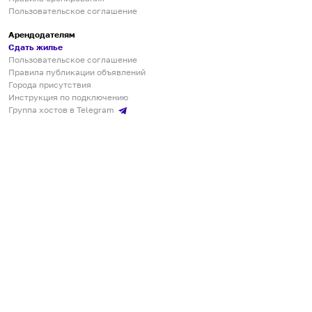
Пользовательское соглашение
Арендодателям
Сдать жилье
Пользовательское соглашение
Правила публикации объявлений
Города присутствия
Инструкция по подключению
Группа хостов в Telegram
Безопасные платежи
Мобильные приложения
Кукурента — платформа для самостоятельных путешествий
О сервисе
О команде
Партнёрам
Инвесторам